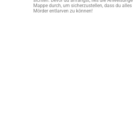
sichten. Bevor du anfängst, lies die Anweisunge
Mappe durch, um sicherzustellen, dass du alles
Mörder entlarven zu können!