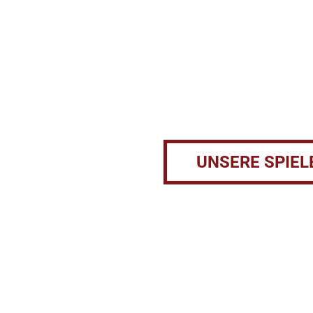
Ungelö
Kriminal
Hast du das Zeug dazu, ungelöst
Fähigkeiten als Ermittler:in auf 
UNSERE SPIEL